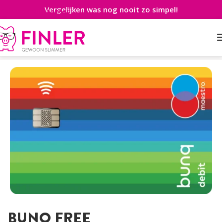
Vergelijken was nog nooit zo simpel!
Skip to main content
Home
>
Betaalrekening
>
Particulier
>
bunq Free
BUNQ FREE