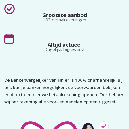
Grootste aanbod
103 betaalrekeningen
Altijd actueel
Dagelijks bijgewerkt
De Bankenvergelijker van Finler is 100% onafhankelijk. Bij
ons kun je banken vergelijken, de voorwaarden bekijken
en direct een nieuwe betaalrekening openen. Ook hebben
wij per rekening alle voor- en nadelen op een rij gezet.