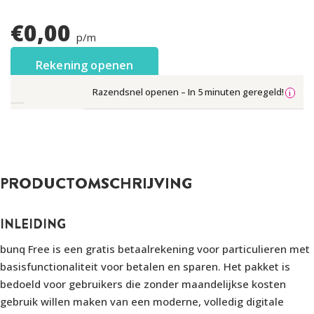
€
0,00
p/m
Rekening openen
Razendsnel openen – In 5 minuten geregeld!
PRODUCTOMSCHRIJVING
INLEIDING
bunq Free is een gratis betaalrekening voor particulieren met
basisfunctionaliteit voor betalen en sparen. Het pakket is
bedoeld voor gebruikers die zonder maandelijkse kosten
gebruik willen maken van een moderne, volledig digitale