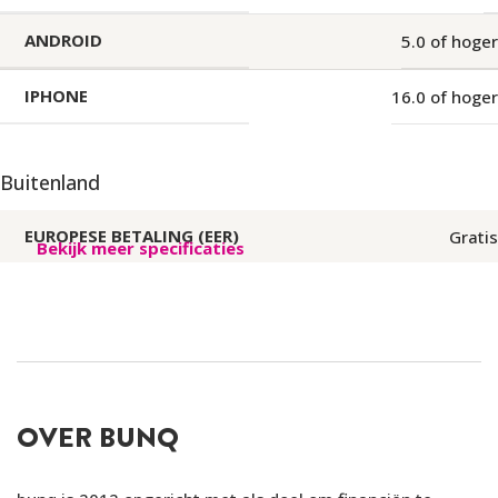
per maand mogelijk is. Dit maakt de rekening minder geschikt
ANDROID
5.0 of hoger
als primaire betaalrekening voor intensief dagelijks gebruik.
INTERNATIONAAL GEBRUIK EN VREEMDE VALUTA
IPHONE
16.0 of hoger
bunq Free ondersteunt rekeningen in meerdere vreemde
valuta. Betalen in andere valuta gebeurt tegen de
Buitenland
Mastercard-wisselkoers, zonder opslag tot een jaarlijks
maximum van €1.000 aan kaartuitgaven. Voor hogere
EUROPESE BETALING (EER)
Gratis
bedragen kunnen wisselkosten in rekening worden gebracht.
Bekijk meer specificaties
WERELDBETALING
Mastercard-koers + 0,5%
Voor gebruikers die regelmatig internationaal betalen of
online aankopen doen in vreemde valuta, biedt dit een
EUROPESE OPNAME (EER)
€0,99 (10 gratis opnames p/m)
functionele basis zonder directe meerkosten, zolang de
jaarlijkse limiet niet wordt overschreden.
Mastercard-koers + 0,5% + €0,99 (10
WERELDOPNAME
BELEGGEN EN CRYPTO
gratis opnames p/m)
OVER BUNQ
Naast bankieren biedt bunq Free toegang tot beleggen in
EMERGENCY CASH
Nee
aandelen en cryptovaluta. Aandelen kunnen worden gekocht