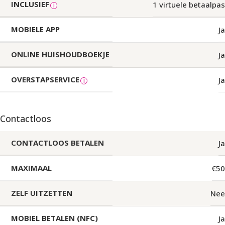
INCLUSIEF
1 virtuele betaalpas
geldopname kost €2,99. Daarnaast geldt dat opnames alleen
kunnen plaatsvinden bij geldautomaten die contactloos
MOBIELE APP
Ja
betalen ondersteunen, aangezien gebruik wordt gemaakt van
de digitale kaart.
ONLINE HUISHOUDBOEKJE
Ja
De opnamelimiet is standaard beperkt en kan variëren
OVERSTAPSERVICE
Ja
afhankelijk van de duur van het account. Voor gebruikers die
regelmatig contant geld nodig hebben, vormt dit een
duidelijke beperking.
Contactloos
DAGELIJKS BETALEN EN OVERBOEKEN
CONTACTLOOS BETALEN
Ja
SEPA-overboekingen binnen Europa zijn gratis en kunnen ook
als instant betaling worden uitgevoerd. Betalingen via iDEAL
MAXIMAAL
€50
en het ontvangen van geld via bunq.me-betaalverzoeken zijn
inbegrepen zonder extra kosten.
ZELF UITZETTEN
Nee
Een belangrijke beperking is dat vanuit een spaarrekening
MOBIEL BETALEN (NFC)
Ja
binnen bunq Free slechts een beperkt aantal overboekingen