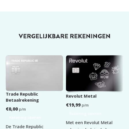
Voorwaarden
LEEFTIJD
18 jaar
VERGELIJKBARE REKENINGEN
Duitsland
,
Frankrijk
,
Italië
,
WOONACHTIG
Nederland
,
Spanje
LEGITIMATIE
ID Kaart
,
Paspoort
,
Rijbewijs
OPZEGTERMIJN
Dagelijks
Trade Republic
N
Revolut Metal
Betaalrekening
€
€
19,99
p/m
€
0,00
p/m
Rekening openen
Rekening openen
N
Met een Revolut Metal
De Trade Republic
p