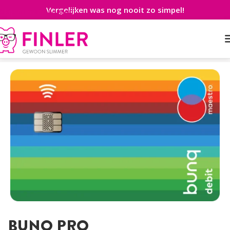
Vergelijken was nog nooit zo simpel!
Skip to main content
Home
>
Betaalrekening
>
Particulier
>
bunq Pro
BUNQ PRO