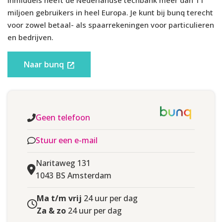
Inmiddels heeft de Nederlandse techbank meer dan 11
UITGAANDE
miljoen gebruikers in heel Europa. Je kunt bij bunq terecht
Gratis
EUROLANDBETALING
voor zowel betaal- als spaarrekeningen voor particulieren
en bedrijven.
UITGAANDE VREEMDE
Wise Fee
VALUTABETALING
Naar bunq
INKOMENDE
Gratis
EUROLANDBETALING
INKOMENDE VREEMDE
Geen telefoon
Wise Fee
VALUTABETALING
Stuur een e-mail
Extra opties
Naritaweg 131
1043 BS Amsterdam
RENTE OP REKENING
Nee
Ma t/m vrij
24 uur per dag
Za & zo
24 uur per dag
CREDITCARD MOGELIJK
Nee