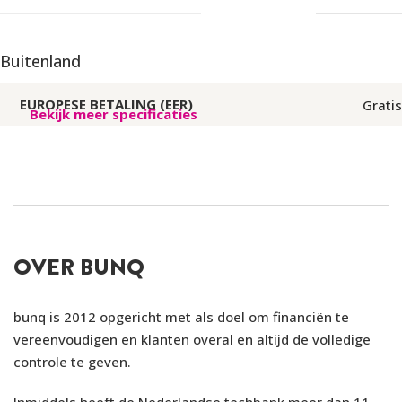
Buitenland
EUROPESE BETALING (EER)
Gratis
Bekijk meer specificaties
WERELDBETALING
Variabele koersopslag
EUROPESE OPNAME (EER)
€0,99 (10 gratis opnames p/m)
Variabele koersopslag + €0,99 (10
WERELDOPNAME
gratis opnames p/m)
OVER BUNQ
EMERGENCY CASH
Nee
bunq is 2012 opgericht met als doel om financiën te
vereenvoudigen en klanten overal en altijd de volledige
controle te geven.
Overboeken