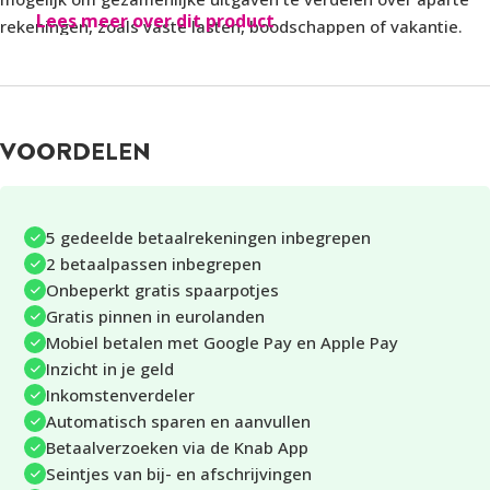
Lees meer over dit product
rekeningen, zoals vaste lasten, boodschappen of vakantie.
Daarnaast kunnen onbeperkt gratis spaarpotjes worden
aangemaakt voor gezamenlijke spaardoelen, zoals een
buffer, nieuwe meubels of verbouwing.
VOORDELEN
SLIMME FUNCTIES IN DE KNAB APP
De Knab App helpt om gezamenlijke inkomsten en uitgaven
5 gedeelde betaalrekeningen inbegrepen
overzichtelijk te houden. Met
Inzicht in je geld
worden bij- en
2 betaalpassen inbegrepen
afschrijvingen automatisch ingedeeld in categorieën.
Onbeperkt gratis spaarpotjes
Gratis pinnen in eurolanden
De
Inkomstenverdeler
verdeelt binnenkomende bedragen
Mobiel betalen met Google Pay en Apple Pay
automatisch over betaalrekeningen en spaarpotjes op basis
Inzicht in je geld
van ingestelde percentages. Daarnaast zijn functies
Inkomstenverdeler
beschikbaar voor automatisch sparen en automatisch
Automatisch sparen en aanvullen
aanvullen.
Betaalverzoeken via de Knab App
Seintjes van bij- en afschrijvingen
BETALEN EN GELD OVERBOEKEN