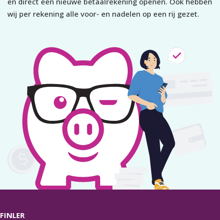
en direct een nieuwe betaalrekening openen. Ook hebben
wij per rekening alle voor- en nadelen op een rij gezet.
FINLER