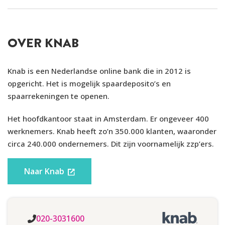
De Knab Gezamenlijke Rekening is vooral geschikt voor 2
EUROPESE OPNAME (EER)
Gratis
personen die meer willen dan één gedeelde betaalrekening.
Met maximaal 5 gedeelde rekeningen, onbeperkte
1,40% koersopslag + mastercard
spaarpotjes, 2 gratis betaalpassen en slimme functies zoals
OVER KNAB
WERELDOPNAME
wisselkoers
Inzicht in je geld
en de
Inkomstenverdeler
is de rekening sterk
voor gezamenlijk budgetteren en sparen.
Knab is een Nederlandse online bank die in 2012 is
EMERGENCY CASH
Nee
opgericht. Het is mogelijk spaardeposito’s en
Belangrijke beperkingen zijn dat de rekening alleen door 2
spaarrekeningen te openen.
personen kan worden gebruikt, rood staan niet mogelijk is en
Overboeken
2 bestaande Knab-klanten op dit moment geen gezamenlijke
Het hoofdkantoor staat in Amsterdam. Er ongeveer 400
rekening kunnen openen.
werknemers. Knab heeft zo’n 350.000 klanten, waaronder
UITGAANDE
Gratis
circa 240.000 ondernemers. Dit zijn voornamelijk zzp’ers.
EUROLANDBETALING
Naar Knab
UITGAANDE VREEMDE
€15 (+ 0,10% koersopslag buiten
VALUTABETALING
SEPA)
INKOMENDE
Gratis
EUROLANDBETALING
020-3031600