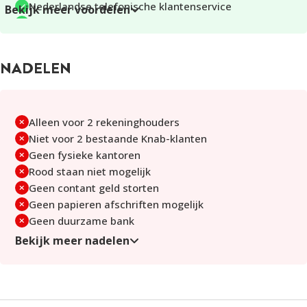
Nederlandse telefonische klantenservice
Bekijk meer voordelen
Betalen, contant geld opnemen in eurolanden en euro-
Gratis overstapservice
overboekingen binnen SEPA zijn gratis. Buiten eurolanden
rekent Knab bij betalingen en geldopnames de Mastercard-
NADELEN
wisselkoers plus 1,40% koersopslag.
Voor overboekingen in vreemde valuta of euro-overboekingen
naar landen buiten de EER rekent Knab €15. Bij landen buiten
Alleen voor 2 rekeninghouders
de EER kan daar een koersopslag van 0,10% bijkomen.
Niet voor 2 bestaande Knab-klanten
Buitenlandse banken kunnen daarnaast eigen kosten rekenen
Geen fysieke kantoren
voor geldopnames.
Rood staan niet mogelijk
Geen contant geld storten
VOORWAARDEN
Geen papieren afschriften mogelijk
Geen duurzame bank
Beide rekeninghouders moeten in Nederland wonen, maar
Bekijk meer nadelen
hoeven niet op hetzelfde adres ingeschreven te staan. De
aanvraag verloopt via de Knab App: als beide personen nieuw
zijn bij Knab, start één persoon de aanvraag en nodigt de
ander uit.