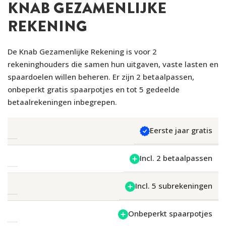
KNAB GEZAMENLIJKE
REKENING
De Knab Gezamenlijke Rekening is voor 2
rekeninghouders die samen hun uitgaven, vaste lasten en
spaardoelen willen beheren. Er zijn 2 betaalpassen,
onbeperkt gratis spaarpotjes en tot 5 gedeelde
betaalrekeningen inbegrepen.
Eerste jaar gratis
Incl. 2 betaalpassen
Incl. 5 subrekeningen
Onbeperkt spaarpotjes