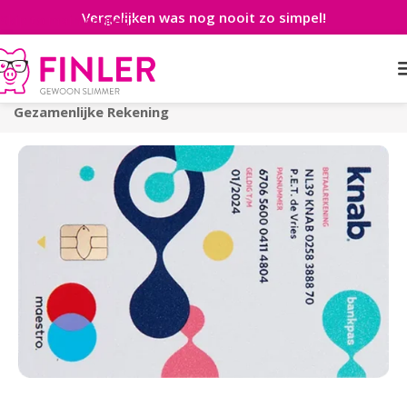
Vergelijken was nog nooit zo simpel!
Skip to main content
Home
>
Betaalrekening
>
Gezamenlijk
>
Knab
Gezamenlijke Rekening