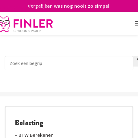
Vergelijken was nog nooit zo simpel!
Skip to main content
FINANCIËLE BEGRIPPEN
Populair:
current ratio
,
rentabiliteit
,
btw berekenen
Belasting
– BTW Berekenen