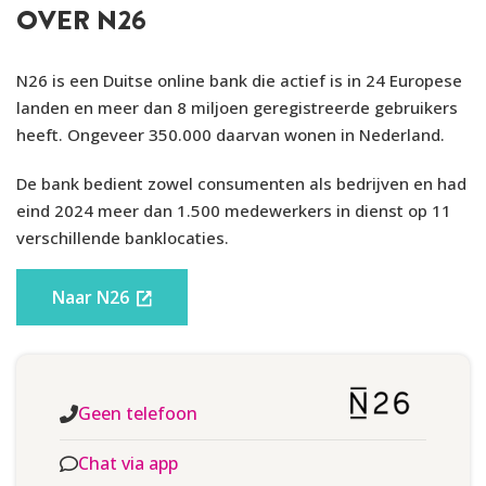
OVER N26
met reisverzekering. Het pakket biedt bescherming tijdens
reizen, maar geen verhoogde cashback of verzekeringen
Overboeken
zoals bij Metal.
N26 is een Duitse online bank die actief is in 24 Europese
landen en meer dan 8 miljoen geregistreerde gebruikers
UITGAANDE
heeft. Ongeveer 350.000 daarvan wonen in Nederland.
Gratis
EUROLANDBETALING
De bank bedient zowel consumenten als bedrijven en had
UITGAANDE VREEMDE
eind 2024 meer dan 1.500 medewerkers in dienst op 11
Wise Fee
VALUTABETALING
verschillende banklocaties.
INKOMENDE
Gratis
Naar N26
EUROLANDBETALING
INKOMENDE VREEMDE
€12,50 + 0,1% boven €150
VALUTABETALING
Geen telefoon
Extra opties
Chat via app