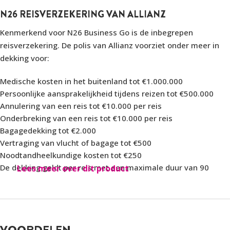
N26 REISVERZEKERING VAN ALLIANZ
Kenmerkend voor N26 Business Go is de inbegrepen
reisverzekering. De polis van Allianz voorziet onder meer in
dekking voor:
Medische kosten in het buitenland tot €1.000.000
Persoonlijke aansprakelijkheid tijdens reizen tot €500.000
Annulering van een reis tot €10.000 per reis
Onderbreking van een reis tot €10.000 per reis
Bagagedekking tot €2.000
Vertraging van vlucht of bagage tot €500
Noodtandheelkundige kosten tot €250
De dekking geldt per reis met een maximale duur van 90
Lees meer over dit product
dagen. Specifieke uitsluitingen, eigen risico’s en voorwaarden
zijn opgenomen in de verzekeringspolis.
De verzekering is gekoppeld aan het account en niet
VOORDELEN
uitsluitend aan een specifieke kaarttransactie. Dat betekent