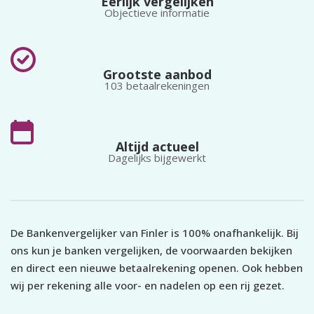
Eerlijk vergelijken
a
overboekingen per maand.
afschrijven, krijgen een
Objectieve informatie
d
automatische
adreswijziging.
Grootste aanbod
103 betaalrekeningen
Altijd actueel
Dagelijks bijgewerkt
De Bankenvergelijker van Finler is 100% onafhankelijk. Bij
ons kun je banken vergelijken, de voorwaarden bekijken
en direct een nieuwe betaalrekening openen. Ook hebben
wij per rekening alle voor- en nadelen op een rij gezet.