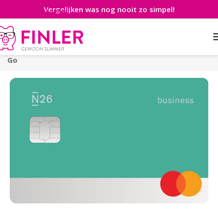
Vergelijken was nog nooit zo simpel!
Skip to main content
Home
>
Betaalrekening
>
Zakelijk
>
ZZP
>
N26 Business
Go