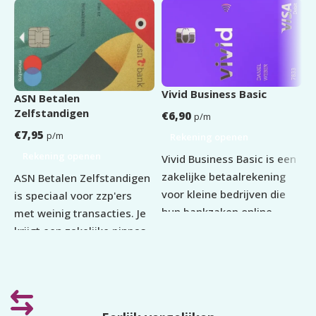
LEGITIMATIE
ID Kaart
,
Paspoort
KVK
Verplicht
Q
Vivid Business Basic
OPZEGTERMIJN
Dagelijks
ASN Betalen
Zelfstandigen
€
€
6,90
p/m
€
7,95
p/m
Rekening openen
Rekening openen
Q
Vivid Business Basic is een
z
zakelijke betaalrekening
ASN Betalen Zelfstandigen
d
voor kleine bedrijven die
is speciaal voor zzp'ers
b
hun bankzaken online
met weinig transacties. Je
b
willen regelen. Het
krijgt een zakelijke pinpas
p
betaalpakket biedt 0,2%
met 1.000 transacties per
f
cashback, rente via een
jaar. Overstappen is
l
aparte rekening en 5
eenvoudig. Nederlandse
a
internationale
organisaties die geld