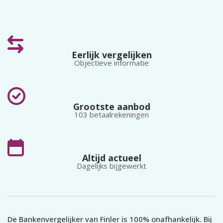
18 jaar. De rekening groeit
e
dagelijkse
mee met de leeftijd van
A
bestedingslimieten
het kind. Ouders kunnen
m
instellen en
meekijken, limieten
i
pinopnamelimieten
Eerlijk vergelijken
instellen en bepalen welke
o
beheren.
Objectieve informatie
functies beschikbaar zijn.
s
Grootste aanbod
103 betaalrekeningen
Altijd actueel
Dagelijks bijgewerkt
De Bankenvergelijker van Finler is 100% onafhankelijk. Bij