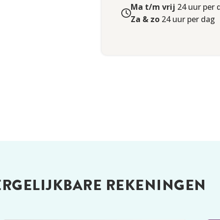
Ma t/m vrij
24 uur per 
Za & zo
24 uur per dag
Gratis
€5 per transactie
Gratis
€5 per transactie
ERGELIJKBARE REKENINGEN
Ja