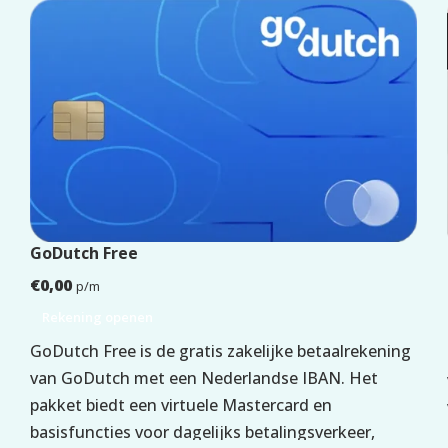
SPAARREKENING MOGELIJK
ROOD STAAN MOGELIJK
CREDITCARD MOGELIJK
Voorwaarden
LEEFTIJD
GoDutch Free
€
0,00
p/m
WOONACHTIG
Rekening openen
GoDutch Free is de gratis zakelijke betaalrekening
LEGITIMATIE
van GoDutch met een Nederlandse IBAN. Het
KVK
pakket biedt een virtuele Mastercard en
basisfuncties voor dagelijks betalingsverkeer,