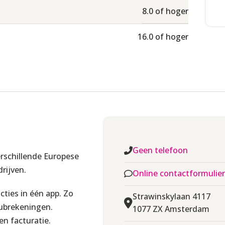
8.0 of hoger
16.0 of hoger
Gratis
Gratis
Geen telefoon
3% (tot €200 p/m gratis)
 verschillende Europese
drijven.
Online contactformulier
3% (tot €200 p/m gratis)
cties in één app. Zo
Strawinskylaan 4117
Nee
subrekeningen.
1077 ZX Amsterdam
en facturatie.