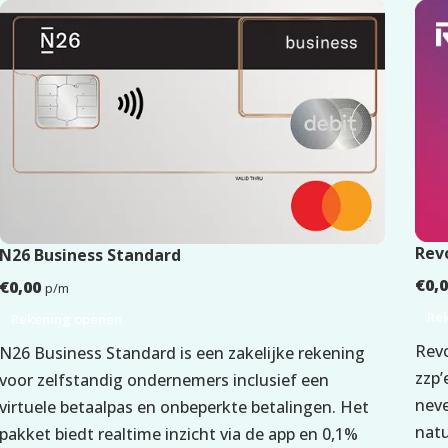
Nee
Nee
Nee
18 jaar
Rev
N26 Business Standard
€
0,
€
0,00
p/m
Nederland
Re
Rekening openen
Revo
ID Kaart
,
Paspoort
N26 Business Standard is een zakelijke rekening
zzp’
voor zelfstandig ondernemers inclusief een
Verplicht
neve
virtuele betaalpas en onbeperkte betalingen. Het
natu
pakket biedt realtime inzicht via de app en 0,1%