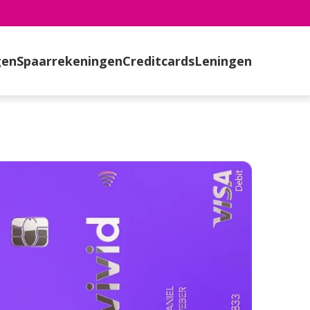
gen
Spaarrekeningen
Creditcards
Leningen