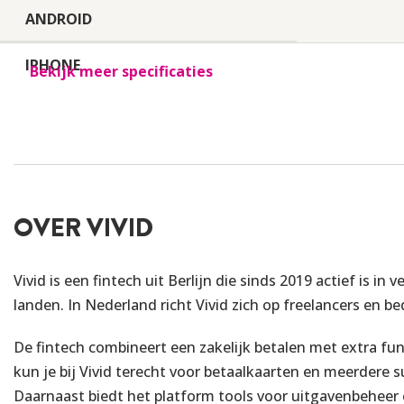
ANDROID
IPHONE
Bekijk meer specificaties
Buitenland
EUROPESE BETALING (EER)
OVER VIVID
WERELDBETALING
EUROPESE OPNAME (EER)
Vivid is een fintech uit Berlijn die sinds 2019 actief is in
landen. In Nederland richt Vivid zich op freelancers en be
WERELDOPNAME
De fintech combineert een zakelijk betalen met extra fun
EMERGENCY CASH
kun je bij Vivid terecht voor betaalkaarten en meerdere 
Daarnaast biedt het platform tools voor uitgavenbeheer 