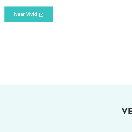
Overboeken
Naar Vivid
UITGAANDE EUROLANDBETALING
UITGAANDE VREEMDE
VALUTABETALING
INKOMENDE EUROLANDBETALING
INKOMENDE VREEMDE
VALUTABETALING
Extra opties
V
RENTE OP REKENING