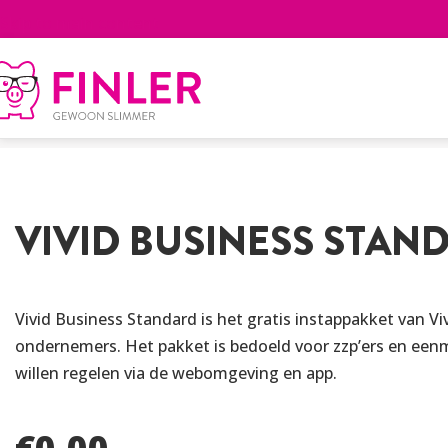
Skip to main content
Home
>
Betaalrekening
>
Zakelijk
>
Vivid Business 
VIVID BUSINESS STAN
Vivid Business Standard is het gratis instappakket van Viv
ondernemers. Het pakket is bedoeld voor zzp’ers en een
willen regelen via de webomgeving en app.
€
0,00