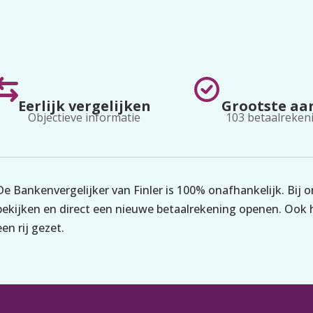
Dagelijks
Kame
cashback op kaartuitgaven.
Eerlijk vergelijken
Grootste aa
Objectieve informatie
103 betaalreken
De Bankenvergelijker van Finler is 100% onafhankelijk. Bij 
bekijken en direct een nieuwe betaalrekening openen. Ook h
een rij gezet.