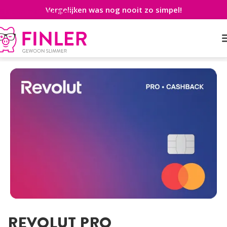
Vergelijken was nog nooit zo simpel!
Skip to main content
Home
>
Betaalrekening
>
Zakelijk
>
ZZP
>
Revolut Pro
REVOLUT PRO