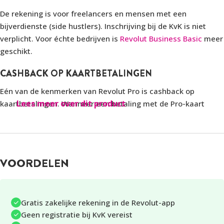
De rekening is voor freelancers en mensen met een
bijverdienste (side hustlers). Inschrijving bij de KvK is niet
verplicht. Voor échte bedrijven is
Revolut Business Basic
meer
geschikt.
CASHBACK OP KAARTBETALINGEN
Eén van de kenmerken van Revolut Pro is cashback op
Lees meer over dit product
kaartbetalingen. Wanneer een betaling met de Pro-kaart
wordt gedaan, wordt een percentage van het betaalde
bedrag teruggestort op de rekening.
Het cashbackpercentage hangt af van het abonnement dat
VOORDELEN
gekoppeld is aan de persoonlijke rekening. Bij het
Revolut
Standard
en
Plus
-abonnement bedraagt de cashback 0,4%. Bij
Premium
loopt dit op tot 0,6% en bij
Metal
tot 0,8%. Het Ultra-
abonnement biedt 1% cashback.
Gratis zakelijke rekening in de Revolut-app
Geen registratie bij KvK vereist
Deze cashback geldt alleen voor kaartbetalingen die via