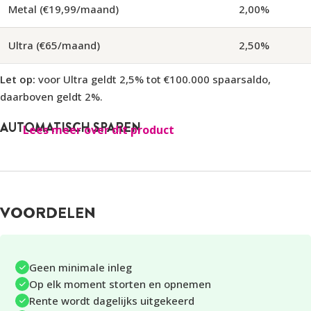
Metal (€19,99/maand)
2,00%
Ultra (€65/maand)
2,50%
Let op:
voor Ultra geldt 2,5% tot €100.000 spaarsaldo,
daarboven geldt 2%.
AUTOMATISCH SPAREN
Lees meer over dit product
Het is mogelijk om op een bepaalde datum, bijv. op de dag je
loon wordt uitbetaald, een vast bedrag naar je
Revolut
Spaarrekening
over te schrijven. Deze periodieke
overschrijvingen je op elk moment weer stopzetten.
VOORDELEN
WISSELGELD AFRONDEN
Door de functie ‘Afronden’ in te schakelen, kun je ongemerkt
Geen minimale inleg
sparen bij elke aankoop die je doet. Het verschil tussen het
Op elk moment storten en opnemen
betaalde bedrag en het afgeronde bedrag wordt vervolgens
Rente wordt dagelijks uitgekeerd