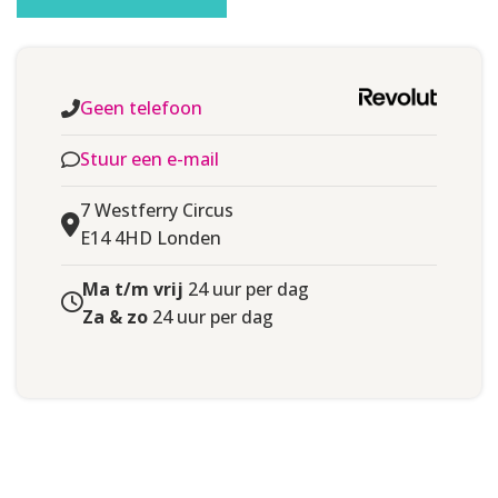
IDENTIFICATIE
ID Kaart
,
Paspoort
Wereldwijd (onder
WOONACHTIG
Geen telefoon
voorwaarden)
Stuur een e-mail
IDENTITEITSCONTROLE
Foto-identificatie
7 Westferry Circus
E14 4HD Londen
Ma t/m vrij
24 uur per dag
Za & zo
24 uur per dag