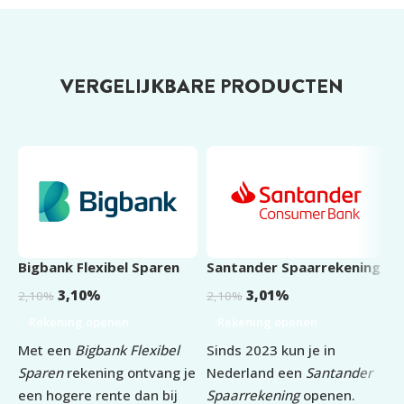
VERGELIJKBARE PRODUCTEN
Bigbank Flexibel Sparen
Santander Spaarrekening
T
S
3,10
%
3,01
%
2,10
%
2,10
%
2
Rekening openen
Rekening openen
Met een
Bigbank Flexibel
Sinds 2023 kun je in
M
Sparen
rekening ontvang je
Nederland een
Santander
S
een hogere rente dan bij
Spaarrekening
openen.