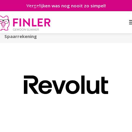
Vergelijken was nog nooit zo simpel!
Skip to main content
Home
>
Spaarrente
>
Spaarrekeningen
>
Revolut
Spaarrekening