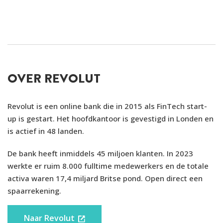
Bankinformatie
BANKVERGUNNING
Revolut Bank UAB
OVER REVOLUT
DEPOSITOGARANTIESTELSEL
Litouws
Revolut is een online bank die in 2015 als FinTech start-
up is gestart. Het hoofdkantoor is gevestigd in Londen en
LAND VAN HERKOMST
Engeland (AA)
is actief in 48 landen.
OPGERICHT
2014
De bank heeft inmiddels 45 miljoen klanten. In 2023
werkte er ruim 8.000 fulltime medewerkers en de totale
activa waren 17,4 miljard Britse pond. Open direct een
Voorwaarden
spaarrekening.
LEEFTIJD
18 jaar
Naar Revolut