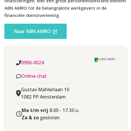
financieringen. Met een groot personeelsbestand behoort
GELD-TERUG-GARANTIE
Ja
ABN AMRO tot de belangrijkste werkgevers in de
financiële dienstverlening.
EMERGENCY CASH
Nee
Naar ABN AMRO
BAGAGEVERTRAGING
Ja
VLUCHTVERTRAGING
Ja
HULPVERLENING
Nee
0900-0024
Online chat
REISONGEVALLEN
Nee
Gustav Mahlerlaan 10
REISVERZEKERING
Nee
1082 PP Amsterdam
REISANNULERING
Nee
Ma t/m vrij
8.00 - 17.30 u.
Za & zo
gesloten
RECHTSBIJSTAND
Ja