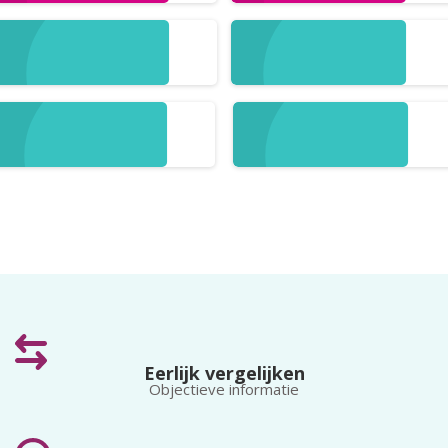
Prepaid
Virtueel
Gratis
Goedkoopste
Gold
Platinum
Eerlijk vergelijken
Objectieve informatie