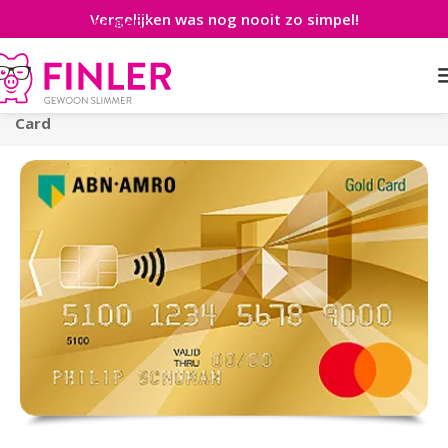
Vergelijken was nog nooit zo simpel!
Skip to main content
Home
>
Creditcard
>
Aanvragen
>
ABN AMRO Gold
Card