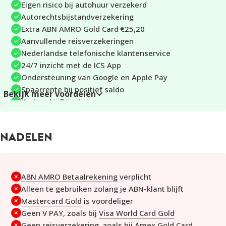
Eigen risico bij autohuur verzekerd
De ABN AMRO Gold Card biedt twee aanvullende
Autorechtsbijstandverzekering
reisverzekeringen. Je bent verzekerd voor:
Extra ABN AMRO Gold Card €25,20
Aanvullende reisverzekeringen
VERZEKERING
DEKKING TOT MAX.
Nederlandse telefonische klantenservice
24/7 inzicht met de ICS App
Vluchtvertraging
Ondersteuning van Google en Apple Pay
€140
Spaarrente bij positief saldo
Bekijk meer voordelen
Korting bij Priceless.com
€140 (vanaf 4 uur vertraging), €410
Bagagevertraging
Veilig online met Mastercard SecureCode
(vanaf 2 dagen vertraging)
NADELEN
Deze vergoedingen gelden per gebeurtenis. De dekking is
alleen van toepassing als je de reis volledig met je kaart hebt
betaald. Raadpleeg de verzekeringsvoorwaarden voor exacte
ABN AMRO Betaalrekening
verplicht
dekkingen en uitzonderingen.
Alleen te gebruiken zolang je ABN-klant blijft
Mastercard Gold
is voordeliger
PINNEN EN BETALEN
Geen V PAY, zoals bij
Visa World Card Gold
Geen reisverzekering, zoals bij
Amex Gold Card