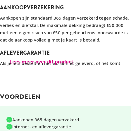
AANKOOPVERZEKERING
Aankopen zijn standaard 365 dagen verzekerd tegen schade,
verlies en diefstal. De maximale dekking bedraagt €50.000
met een eigen risico van €50 per gebeurtenis. Voorwaarde is
dat de aankoop volledig met je kaart is betaald.
AFLEVERGARANTIE
Lees meer over dit product
Als je iets bestelt en het wordt niet geleverd, of het komt
beschadigd aan, dan ben je met de ABN AMRO Gold Card
beschermd. Dankzij de aflevergarantie krijg je je geld terug
als de verkoper geen oplossing biedt.
VOORDELEN
Je moet de aankoop volledig met je kaart hebben gedaan en
zelf eerst geprobeerd hebben het probleem op te lossen met
de verkoper.
Aankopen 365 dagen verzekerd
AANVULLENDE REISVERZEKERINGEN
Internet- en aflevergarantie