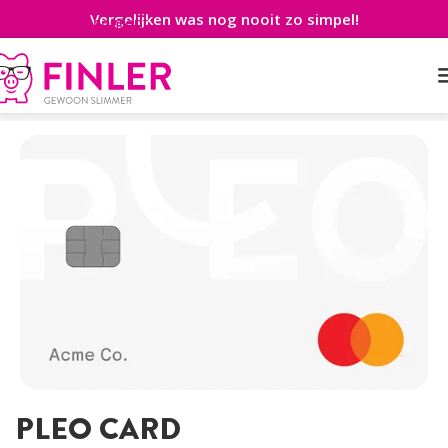
Vergelijken was nog nooit zo simpel!
Skip to main content
Home
>
Creditcard
>
Prepaid Zakelijk
>
Pleo Card
PLEO CARD