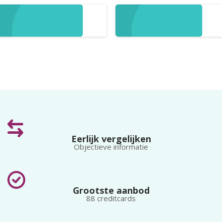
Gratis
Goedkoopste
Gold
Platinum
Eerlijk vergelijken
Objectieve informatie
Grootste aanbod
88 creditcards