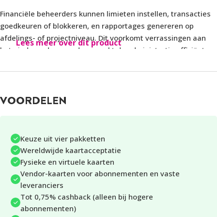
Financiële beheerders kunnen limieten instellen, transacties
goedkeuren of blokkeren, en rapportages genereren op
afdelings- of projectniveau. Dit voorkomt verrassingen aan
Lees meer over dit product
het eind van de maand en maakt de administratie efficiënter.
De Pleo Card ondersteunt ook vendor-kaarten, die aan
specifieke leveranciers of abonnementen zijn gekoppeld.
Hiermee kan een bedrijf bijvoorbeeld aparte kaarten
VOORDELEN
gebruiken voor softwareabonnementen, marketinguitgaven
of vaste leveranciers.
Keuze uit vier pakketten
AUTOMATISCHE BONHERKENNING EN
Wereldwijde kaartacceptatie
DECLARATIEVERWERKING
Fysieke en virtuele kaarten
Pleo automatiseert het declaratieproces met behulp van
Vendor-kaarten voor abonnementen en vaste
OCR-technologie (Optical Character Recognition). Na elke
leveranciers
betaling ontvangt de gebruiker een melding om een foto van
Tot 0,75% cashback (alleen bij hogere
het bonnetje te uploaden. De software herkent automatisch
abonnementen)