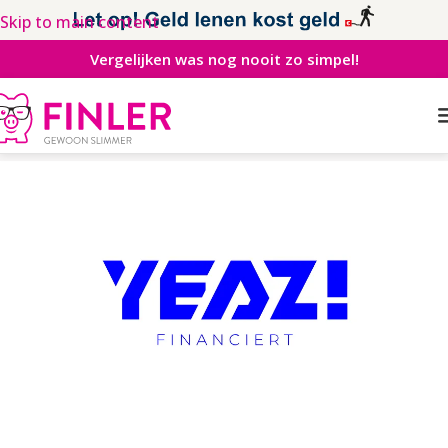
Skip to main content
Vergelijken was nog nooit zo simpel!
Home
>
Spaarrente
>
Zakelijk
>
Yeaz!