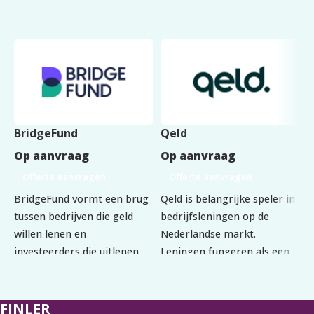
BridgeFund
Qeld
F
Op aanvraag
Op aanvraag
O
Offerte aanvragen
Offerte aanvragen
BridgeFund vormt een brug
Qeld is belangrijke speler in
F
tussen bedrijven die geld
bedrijfsleningen op de
a
willen lenen en
Nederlandse markt.
z
investeerders die uitlenen.
Leningen fungeren als een
R
Dit betekent dat je leent
abonnement zonder vaste
A
zonder tussenkomst van
looptijd, waarbij de volledige
p
een bank. Het min. krediet
lening op elk moment en
v
FINLER