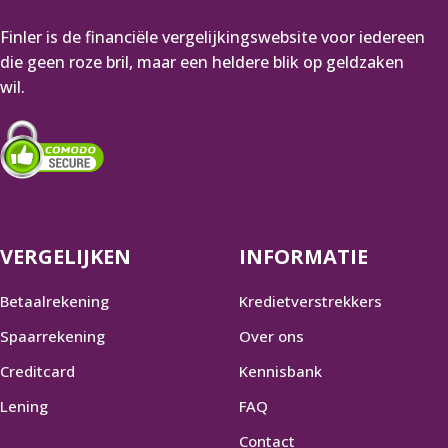
is €5.000 en het max.
zonder extra kosten kan
E
€250.000 met een maximale
worden terugbetaald.
k
Finler is de financiële vergelijkingswebsite voor iedereen
looptijd 24 maanden.
j
die geen roze bril, maar een heldere blik op geldzaken
wil.
VERGELIJKEN
INFORMATIE
Betaalrekening
Kredietverstrekkers
Spaarrekening
Over ons
Creditcard
Kennisbank
Lening
FAQ
Contact