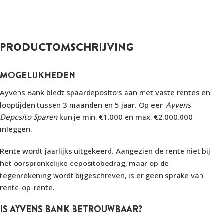
PRODUCTOMSCHRIJVING
MOGELIJKHEDEN
Ayvens Bank biedt spaardeposito’s aan met vaste rentes en
looptijden tussen 3 maanden en 5 jaar. Op een
Ayvens
Deposito Sparen
kun je min. €1.000 en max. €2.000.000
inleggen.
Rente wordt jaarlijks uitgekeerd. Aangezien de rente niet bij
het oorspronkelijke depositobedrag, maar op de
tegenrekening wordt bijgeschreven, is er geen sprake van
rente-op-rente.
IS AYVENS BANK BETROUWBAAR?