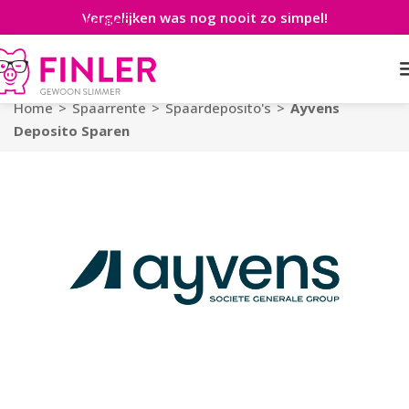
Vergelijken was nog nooit zo simpel!
Skip to main content
Home
>
Spaarrente
>
Spaardeposito's
>
Ayvens
Deposito Sparen