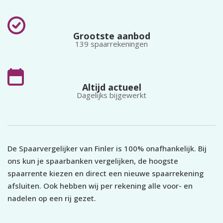
Grootste aanbod
139 spaarrekeningen
Altijd actueel
Dagelijks bijgewerkt
De Spaarvergelijker van Finler is 100% onafhankelijk. Bij
ons kun je spaarbanken vergelijken, de hoogste
spaarrente kiezen en direct een nieuwe spaarrekening
afsluiten. Ook hebben wij per rekening alle voor- en
nadelen op een rij gezet.