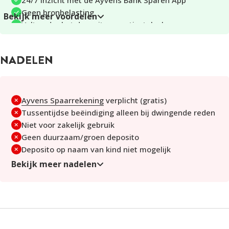
24/7 inzicht met de Ayvens Bank Sparen App
herroepingstermijn van 14 kalenderdagen waarin je zonder
Geen bronbelasting
Bekijk meer voordelen
opgave van redenen kunt annuleren.
Valt onder het depositogarantiestelsel
Na deze periode is vroegtijdige beëindiging alleen in de
volgende gevallen mogelijk:
NADELEN
Je raakt werkloos;
Je gaat failliet;
Ayvens Spaarrekening
verplicht (gratis)
Je wordt arbeidsongeschikt;
Tussentijdse beëindiging alleen bij dwingende reden
Je komt in de schuldsanering;
Niet voor zakelijk gebruik
Je gaat scheiden / ontbinding partnerschap.
Geen duurzaam/groen deposito
De kosten voor het vroegtijdig beëindigen van een deposito
Deposito op naam van kind niet mogelijk
bedraagt €75. In geval van overlijden kan
Ayvens Deposito
Bekijk meer nadelen
Sparen
worden opgezegd en worden er geen kosten in
rekening gebracht.
BRONBELASTING
Je opent een
Ayvens Deposito Sparen
bij de Nederlandse