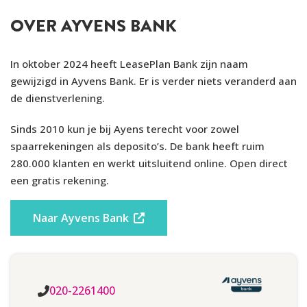
OVER AYVENS BANK
Bankinformatie
In oktober 2024 heeft LeasePlan Bank zijn naam
DEPOSITOGARANTIESTELSEL
Nederlands
gewijzigd in Ayvens Bank. Er is verder niets veranderd aan
de dienstverlening.
LAND VAN HERKOMST
Nederland (AAA)
Sinds 2010 kun je bij Ayens terecht voor zowel
spaarrekeningen als deposito’s. De bank heeft ruim
BANKVERGUNNING
Ayvens Bank N.V.
280.000 klanten en werkt uitsluitend online. Open direct
een gratis rekening.
OPGERICHT
2010
Naar Ayvens Bank
Voorwaarden
LEEFTIJD
18 jaar
020-2261400