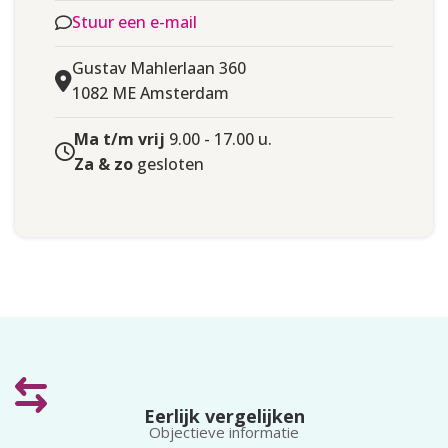
IDENTIFICATIE
ID Kaart
,
Paspoort
,
Rijbewijs
Stuur een e-mail
Geldoverboeking
IDENTITEITSCONTROLE
Gustav Mahlerlaan 360
tegenrekening
1082 ME Amsterdam
WOONACHTIG
Nederland
Ma t/m vrij
9.00 - 17.00 u.
Za & zo
gesloten
Eerlijk vergelijken
Objectieve informatie