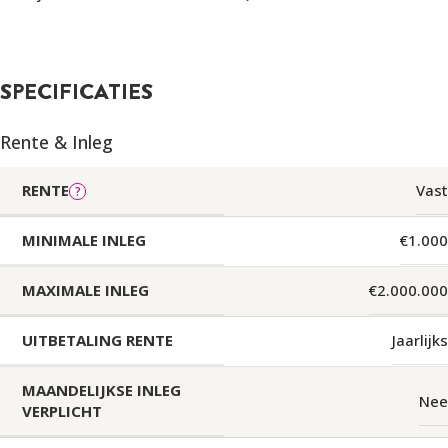
SPECIFICATIES
Rente & Inleg
RENTE
Vast
MINIMALE INLEG
€1.000
MAXIMALE INLEG
€2.000.000
UITBETALING RENTE
Jaarlijks
MAANDELIJKSE INLEG
Nee
VERPLICHT