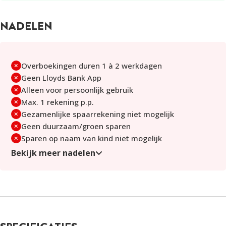
Duitsland heft geen bronbelasting op spaarrente voor niet-
NADELEN
ingezetenen, zoals Nederlandse spaarders. Je bent wel
verplicht om je spaarsaldo en rente op te geven in Box 3.
Overboekingen duren 1 à 2 werkdagen
Geen Lloyds Bank App
Alleen voor persoonlijk gebruik
Max. 1 rekening p.p.
Gezamenlijke spaarrekening niet mogelijk
Geen duurzaam/groen sparen
Sparen op naam van kind niet mogelijk
Bekijk meer nadelen