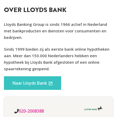
OVER LLOYDS BANK
LAND VAN HERKOMST
Duitsland (AAA)
Lloyds Banking Group is sinds 1966 actief in Nederland
BANKVERGUNNING
Lloyds Bank GmbH
met bankproducten en diensten voor consumenten en
bedrijven.
OPGERICHT
1765
Sinds 1999 bieden zij als eerste bank online hypotheken
aan. Meer dan 150.000 Nederlanders hebben een
hypotheek bij Lloyds Bank afgesloten of een online
Voorwaarden
spaarrekening geopend.
LEEFTIJD
18 jaar
Naar Lloyds Bank
IDENTIFICATIE
ID Kaart
,
Paspoort
WOONACHTIG
Nederland
020-2008388
IDENTITEITSCONTROLE
Kopie bankafschrift