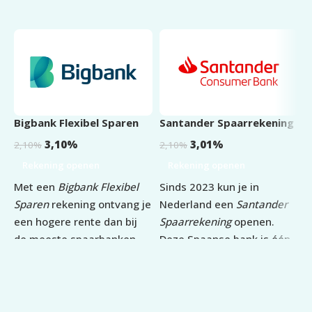
Bigbank Flexibel Sparen
Santander Spaarrekening
T
S
3,10
%
3,01
%
2,10
%
2,10
%
2
Rekening openen
Rekening openen
Met een
Bigbank Flexibel
Sinds 2023 kun je in
M
Sparen
rekening ontvang je
Nederland een
Santander
S
een hogere rente dan bij
Spaarrekening
openen.
n
de meeste spaarbanken.
Deze Spaanse bank is één
v
Tijdelijk ontvang je de
van de grootste financiële
o
eerste 6 maanden 3,10%
instellingen van Europa.
w
introductierente tot een
Jouw spaargeld valt onder
e
saldo van €100.000. Rente
het Europese