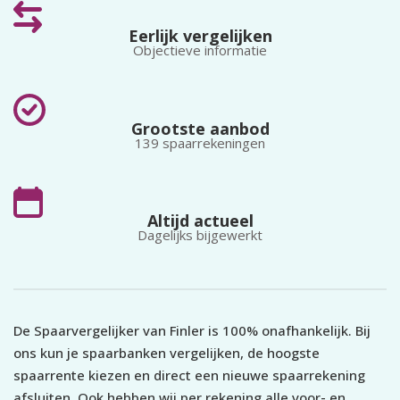
J
wordt jaarlijks uitbetaald.
Garantiestelsel, net als
Eerlijk vergelijken
g
Rabo, ING en ABN.
Objectieve informatie
Grootste aanbod
139 spaarrekeningen
Altijd actueel
Dagelijks bijgewerkt
De Spaarvergelijker van Finler is 100% onafhankelijk. Bij
ons kun je spaarbanken vergelijken, de hoogste
spaarrente kiezen en direct een nieuwe spaarrekening
afsluiten. Ook hebben wij per rekening alle voor- en