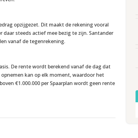
drag opzijgezet. Dit maakt de rekening vooral
r daar steeds actief mee bezig te zijn. Santander
llen vanaf de tegenrekening.
basis. De rente wordt berekend vanaf de dag dat
ld opnemen kan op elk moment, waardoor het
di boven €1.000.000 per Spaarplan wordt geen rente
 is gratis. Voor het openen van een Spaarplan is
t is, opent daarom eerst een spaarrekening en
arten.