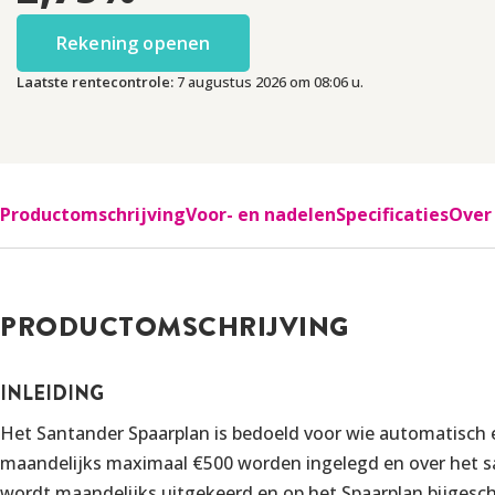
Rekening openen
Laatste rentecontrole:
7 augustus 2026 om 08:06 u.
Productomschrijving
Voor- en nadelen
Specificaties
Over
PRODUCTOMSCHRIJVING
INLEIDING
Het Santander Spaarplan is bedoeld voor wie automatisch 
maandelijks maximaal €500 worden ingelegd en over het sa
wordt maandelijks uitgekeerd en op het Spaarplan bijgesc