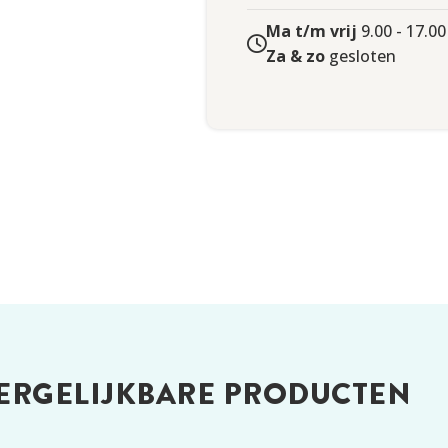
1857
Ma t/m vrij
9.00 - 17.00
Za & zo
gesloten
18 jaar
ID Kaart
,
Paspoort
,
Rijbewijs
Nederland
Foto-identificatie
ERGELIJKBARE PRODUCTEN