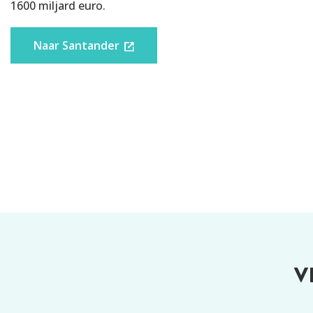
1600 miljard euro.
OPGERICHT
Naar Santander
Voorwaarden
LEEFTIJD
IDENTIFICATIE
WOONACHTIG
IDENTITEITSCONTROLE
V