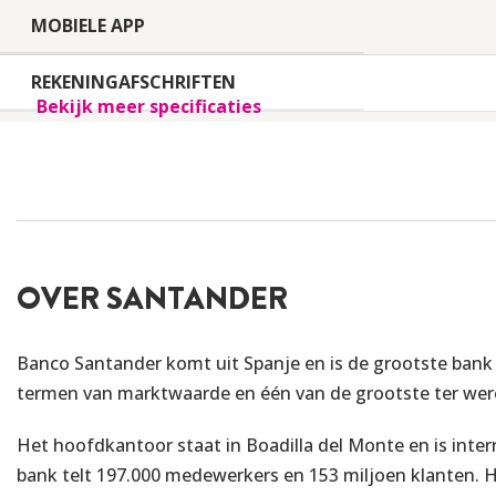
MOBIELE APP
REKENINGAFSCHRIFTEN
Bekijk meer specificaties
FREQUENTIE AFSCHRIFTEN
TUSSENTIJDS OPNEMEN
Bankinformatie
OVER SANTANDER
DEPOSITOGARANTIESTELSEL
Banco Santander komt uit Spanje en is de grootste bank
termen van marktwaarde en één van de grootste ter wer
LAND VAN HERKOMST
Het hoofdkantoor staat in Boadilla del Monte en is inter
BANKVERGUNNING
bank telt 197.000 medewerkers en 153 miljoen klanten. H