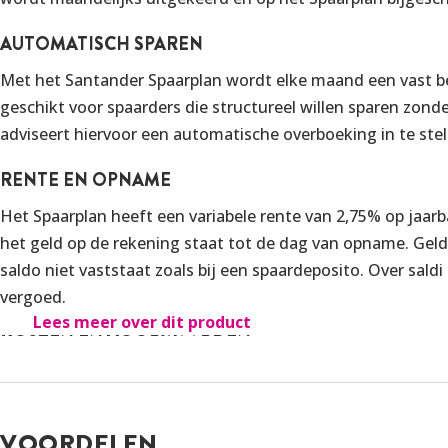
AUTOMATISCH SPAREN
Met het Santander Spaarplan wordt elke maand een vast be
geschikt voor spaarders die structureel willen sparen zonde
adviseert hiervoor een automatische overboeking in te ste
RENTE EN OPNAME
Het Spaarplan heeft een variabele rente van 2,75% op jaar
het geld op de rekening staat tot de dag van opname. Ge
saldo niet vaststaat zoals bij een spaardeposito. Over sal
vergoed.
Lees meer over dit product
KOSTEN EN VOORWAARDEN
Het openen, beheren en sluiten van het Santander Spaarplan
wel een
Santander Spaarrekening
nodig. Wie nog geen klan
kan daarna via de online omgeving of app een Spaarplan st
VOORDELEN