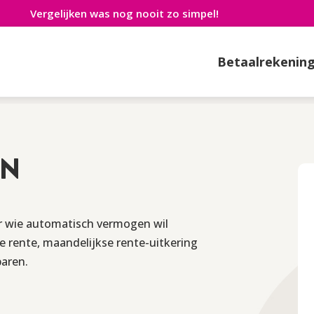
Vergelijken was nog nooit zo simpel!
Betaalrekenin
Spaarplan
AN
or wie automatisch vermogen wil
e rente, maandelijkse rente-uitkering
paren.