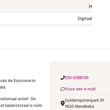
Ja
Digitaal
Zelf downloaden
Vrij opneembaar
Spaans
030-6388100
 van de Eurozone in
eld.
Stuur een e-mail
Spanje (A)
nationaal actief. De
Guldensporenpark 81
Santander Consumer Finance SA
et balanstotaal is ruim
9820 Merelbeke