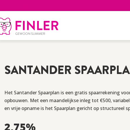
Skip to main content
Home
>
Spaarrente
>
Spaarrekeningen
>
Santander 
SANTANDER SPAARPL
Het Santander Spaarplan is een gratis spaarrekening vo
opbouwen. Met een maandelijkse inleg tot €500, variabel
en vrije opname is het Spaarplan gericht op structureel s
2,75
%