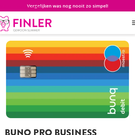
Vergelijken was nog nooit zo simpel!
Skip to main content
Home
>
Betaalrekening
>
Zakelijk
>
bunq Pro Business
BUNQ PRO BUSINESS