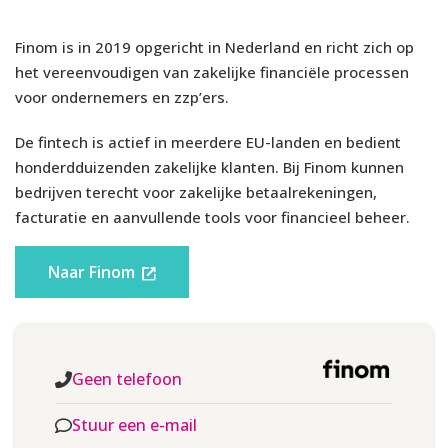
EMERGENCY CASH
Nee
geldt doorgaans een reactietijd van enkele uren. De rekening
is volledig digitaal. Er zijn geen fysieke kantoren en geen
Finom is in 2019 opgericht in Nederland en richt zich op
telefonische helpdesk.
het vereenvoudigen van zakelijke financiële processen
Overboeken
voor ondernemers en zzp’ers.
Tegoeden vallen niet onder het Nederlandse
UITGAANDE
depositogarantiestelsel dat van toepassing is op banken met
De fintech is actief in meerdere EU-landen en bedient
0.03% (tot €25.000 p/m gratis
EUROLANDBETALING
een bankvergunning. Finom is een elektronische-
honderdduizenden zakelijke klanten. Bij Finom kunnen
geldinstelling (EMI) en geen bank. Klanttegoeden worden
bedrijven terecht voor zakelijke betaalrekeningen,
UITGAANDE VREEMDE
gescheiden bewaard bij gereguleerde partnerbanken
facturatie en aanvullende tools voor financieel beheer.
€5 per transactie
VALUTABETALING
overeenkomstig de Europese regelgeving voor elektronische-
geldinstellingen (safeguarding).
Naar Finom
INKOMENDE
Gratis
EUROLANDBETALING
BEPERKINGEN
Hoewel Finom Basic een hogere bundel en cashback biedt dan
INKOMENDE VREEMDE
€5 per transactie
VALUTABETALING
het instappakket, blijft de SEPA-structuur gebaseerd op
Geen telefoon
maandvolume en niet op aantal transacties.
Stuur een e-mail
Internationale betalingen kennen een vaste vergoeding van