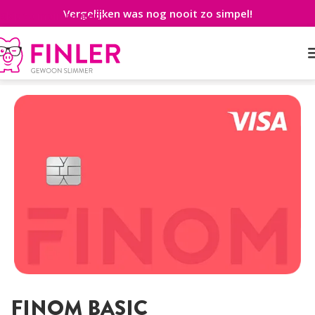
Vergelijken was nog nooit zo simpel!
Skip to main content
Home
>
Betaalrekening
>
Zakelijk
>
Finom Basic
FINOM BASIC