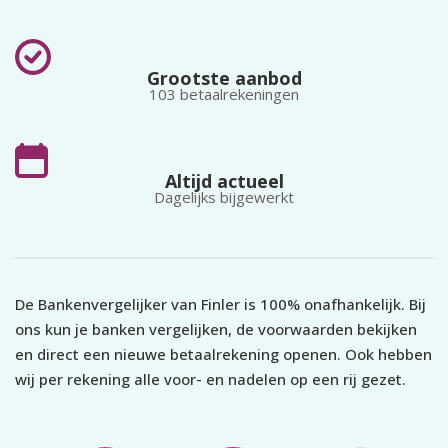
voor groeiende bedrijven
maand, inclusief één metal
met meerdere
card voor zakelijk gebruik.
geldstromen.
Grootste aanbod
103 betaalrekeningen
Altijd actueel
Dagelijks bijgewerkt
De Bankenvergelijker van Finler is 100% onafhankelijk. Bij
ons kun je banken vergelijken, de voorwaarden bekijken
en direct een nieuwe betaalrekening openen. Ook hebben
wij per rekening alle voor- en nadelen op een rij gezet.