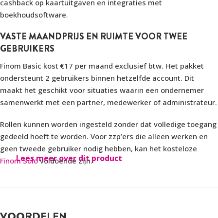
cashback op kaartuitgaven en integraties met
boekhoudsoftware.
VASTE MAANDPRIJS EN RUIMTE VOOR TWEE
GEBRUIKERS
Finom Basic kost €17 per maand exclusief btw. Het pakket
ondersteunt 2 gebruikers binnen hetzelfde account. Dit
maakt het geschikt voor situaties waarin een ondernemer
samenwerkt met een partner, medewerker of administrateur.
Rollen kunnen worden ingesteld zonder dat volledige toegang
gedeeld hoeft te worden. Voor zzp’ers die alleen werken en
geen tweede gebruiker nodig hebben, kan het kosteloze
Lees meer over dit product
Finom Solo
voldoende zijn.
1% CASHBACK OP KAARTUITGAVEN
Een onderscheidend element van Finom Basic is 1% cashback
op kaartbetalingen. Cashback wordt over uitgaven berekend
VOORDELEN