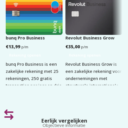
KVK
Verplicht
OPZEGTERMIJN
Dagelijks
A
bunq Pro Business
Revolut Business Grow
€
13,99
€
35,00
€
p/m
p/m
Rekening openen
Rekening openen
A
bunq Pro Business is een
Revolut Business Grow is
m
zakelijke rekening met 25
een zakelijke rekening voor
i
rekeningen, 250 gratis
ondernemingen met
b
transacties per jaar en drie
structurele internationale
r
inbegrepen passen. Het
transacties. Het pakket
H
pakket ondersteunt
bevat 100 lokale
v
factuurscanning,
overschrijvingen, 5
m
batchbetalingen en
internationale transfers en
Eerlijk vergelijken
e
teamgebruik. Geschikt
€15.000 valutawissel per
Objectieve informatie
m