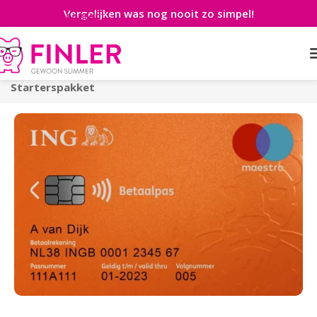
Vergelijken was nog nooit zo simpel!
Skip to main content
Home
>
Betaalrekening
>
Zakelijk
>
ING
Starterspakket