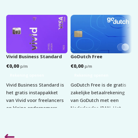
LEGITIMATIE
ID Kaart
,
Paspoort
KVK
Verplicht
OPZEGTERMIJN
Dagelijks
GoDutch Free
Vivid Business Standard
R
€
0,00
€
0,00
€
p/m
p/m
Rekening openen
Rekening openen
GoDutch Free is de gratis
Vivid Business Standard is
D
zakelijke betaalrekening
het gratis instappakket
e
van GoDutch met een
van Vivid voor freelancers
b
Nederlandse IBAN. Het
en kleine ondernemers.
z
pakket biedt een virtuele
Het pakket is bedoeld voor
b
Mastercard en
zzp'ers en eenmanszaken
b
basisfuncties voor
die hun geldzaken digitaal
o