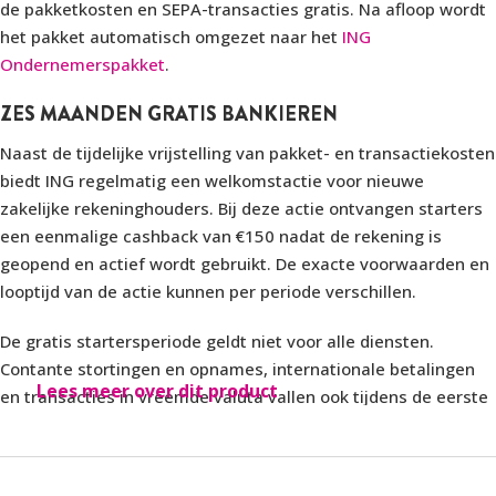
de pakketkosten en SEPA-transacties gratis. Na afloop wordt
het pakket automatisch omgezet naar het
ING
Ondernemerspakket
.
ZES MAANDEN GRATIS BANKIEREN
Naast de tijdelijke vrijstelling van pakket- en transactiekosten
biedt ING regelmatig een welkomstactie voor nieuwe
zakelijke rekeninghouders. Bij deze actie ontvangen starters
een eenmalige cashback van €150 nadat de rekening is
geopend en actief wordt gebruikt. De exacte voorwaarden en
looptijd van de actie kunnen per periode verschillen.
De gratis startersperiode geldt niet voor alle diensten.
Contante stortingen en opnames, internationale betalingen
Lees meer over dit product
en transacties in vreemde valuta vallen ook tijdens de eerste
6 maanden onder de reguliere tarieven van ING.
WAT HET ING STARTERSPAKKET BEVAT