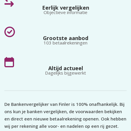
dagelijks betalingsverkeer,
willen regelen via de
b
Eerlijk vergelijken
zonder vaste maandelijkse
webomgeving en app.
b
Objectieve informatie
kosten.
G
h
f
Grootste aanbod
103 betaalrekeningen
Altijd actueel
Dagelijks bijgewerkt
De Bankenvergelijker van Finler is 100% onafhankelijk. Bij
ons kun je banken vergelijken, de voorwaarden bekijken
en direct een nieuwe betaalrekening openen. Ook hebben
wij per rekening alle voor- en nadelen op een rij gezet.