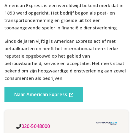
van
Miles
. Of misschien wil je liever niet sparen, maar wel een
American Express is een wereldwijd bekend merk dat in
kaart met reisverzekering. De
Mastercard Black
is ook incl.
1850 werd opgericht. Het bedrijf begon als post- en
doorlopende reisverzekering, maar dan zonder
Verzekeringen
transportonderneming en groeide uit tot een
spaarprogramma.
toonaangevende speler in financiële dienstverlening.
AANKOOPVERZEKERING
180 dagen
De Flying Blue Gold Card is de op één na duurste uit de
Flying
Sinds de jaren vijftig is American Express actief met
Blue
serie. Hoe duurder de kaart, hoe sneller je spaart en hoe
EIGEN RISICO
€50
betaalkaarten en heeft het internationaal een sterke
meer service je krijgt.
reputatie opgebouwd op het gebied van
GELD-TERUG-GARANTIE
Ja
VOORWAARDEN
betrouwbaarheid, service en acceptatie. Het merk staat
bekend om zijn hoogwaardige dienstverlening aan zowel
Je kunt de Flying Blue Gold Card aanvragen als je:
EMERGENCY CASH
Nee
consumenten als bedrijven.
18 jaar of ouder bent;
BAGAGEVERTRAGING
Ja
Naar American Express
In Nederland woont;
Een positieve BKR-registratie hebt;
VLUCHTVERTRAGING
Ja
Een bruto jaarinkomen van min. €20.000 (€1.667 per maand)
kunt aantonen.
HULPVERLENING
Ja
Aanvragen duurt ongeveer 10 minuten. Houd je
020-5048000
identiteitsbewijs, bankgegevens en inkomensgegevens bij de