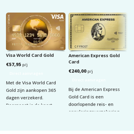
LEGITIMATIE
ID Kaart
,
Paspoort
WOONACHTIG
Nederland
A
Visa World Card Gold
American Express Gold
Card
€
€
57,95
p/j
€
240,00
p/j
Direct aanvragen
Direct aanvragen
D
Met de Visa World Card
Bij de American Express
d
Gold zijn aankopen 365
Gold Card is een
A
dagen verzekerd.
doorlopende reis- en
H
Daarnaast is de kaart
annuleringsverzekering
3
voorzien van V PAY. Dit
inbegrepen. Daarnaast
j
geeft je de mogelijkheid
profiteer je van korting bij
t
om op plekken te betalen
restaurants, hotels, airport