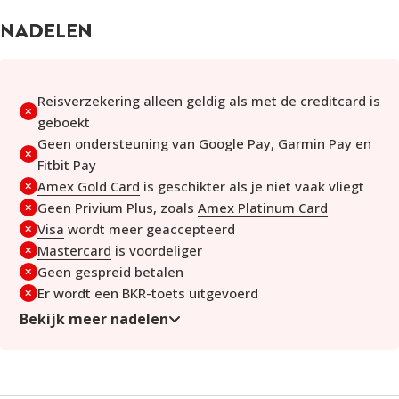
CONTACTLOOS BETALEN
Contactloos betalen
NADELEN
Ondersteuning van Apple Pay
Met de Flying Blue Gold Card kun je contactloos betalen. Voeg
Presales bij concerten
je kaart toe aan Apple Pay om te betalen met je smartphone
Veilig online met SafeKey
of smartwatch. Google Pay en andere mobiele
Reisverzekering alleen geldig als met de creditcard is
betaalsystemen zijn in Nederland (nog) niet beschikbaar.
geboekt
Geen ondersteuning van Google Pay, Garmin Pay en
REISVERZEKERING
Fitbit Pay
De reis- en annuleringsverzekering dekt onder andere
Amex Gold Card
is geschikter als je niet vaak vliegt
medische kosten, vertragingen, annuleringen en verlies of
Geen Privium Plus, zoals
Amex Platinum Card
diefstal van bagage. Daarnaast heb je recht op wereldwijde
Visa
wordt meer geaccepteerd
hulp via de Global Assist Service en juridische bijstand bij
Mastercard
is voordeliger
problemen in het buitenland.
Geen gespreid betalen
Er wordt een BKR-toets uitgevoerd
Het verzekeringspakket bevat o.a.:
Bekijk meer nadelen
VERZEKERING
DEKKING TOT MAX.