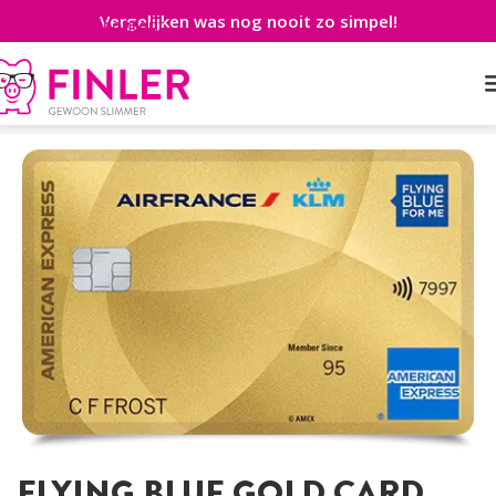
Vergelijken was nog nooit zo simpel!
Skip to main content
Home
>
Creditcard
>
Aanvragen
>
Flying Blue Gold Card
FLYING BLUE GOLD CARD