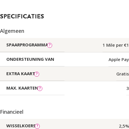
Medische kosten
€1.500.000
SPECIFICATIES
Reisongevallen
€50.000
Algemeen
Reisannulering
€4.500
SPAARPROGRAMMA
1 Mile per €1
Eigendommen
€700
ONDERSTEUNING VAN
Apple Pay
Bagagevertraging
€275
EXTRA KAART
Gratis
Vluchtvertraging
€150
MAX. KAARTEN
3
Let op: de verzekering geldt alleen als je de volledige reissom
met je Flying Blue Gold Card hebt betaald. Raadpleeg de
Financieel
verzekeringsvoorwaarden voor alle details.
AANKOOPVERZEKERING
WISSELKOERS
2,5%