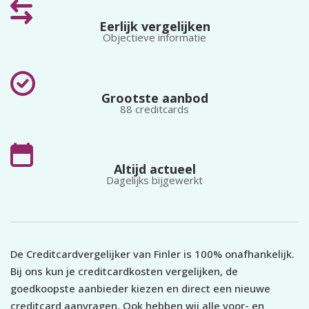
Je woont in een door Revolut
ondersteund land
;
Eerlijk vergelijken
Je kunt je identificeren met een geldig paspoort of ID-kaart
Objectieve informatie
(
geen
rijbewijs).
De aanvraag duurt ongeveer 5 minuten en verloopt volledig
via de app. De kaart ontvang je binnen 10 werkdagen, of
binnen 4 werkdagen bij spoedbezorging.
Grootste aanbod
88 creditcards
Let op:
De hierboven genoemde mogelijkheden en voordelen
zijn onderhevig aan voorwaarden en uitsluitingen. Raadpleeg
de algemene voorwaarden voor alle details.
Altijd actueel
Dagelijks bijgewerkt
De Creditcardvergelijker van Finler is 100% onafhankelijk.
Bij ons kun je creditcardkosten vergelijken, de
goedkoopste aanbieder kiezen en direct een nieuwe
creditcard aanvragen. Ook hebben wij alle voor- en