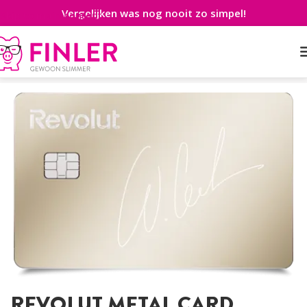
Vergelijken was nog nooit zo simpel!
Skip to main content
Home
>
Creditcard
>
Prepaid
>
Revolut Metal Card
REVOLUT METAL CARD