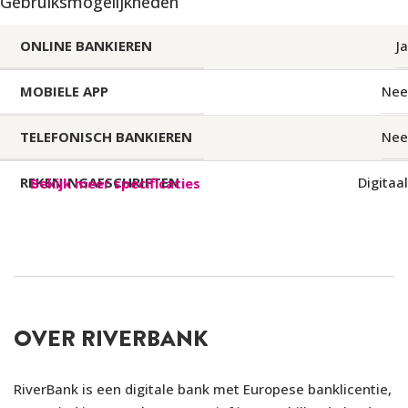
Gebruiksmogelijkheden
ONLINE BANKIEREN
Ja
MOBIELE APP
Nee
TELEFONISCH BANKIEREN
Nee
REKENINGAFSCHRIFTEN
Digitaal
Bekijk meer specificaties
FREQUENTIE AFSCHRIFTEN
Zelf downloaden
TUSSENTIJDS OPNEMEN
Niet mogelijk
OVER RIVERBANK
Bankinformatie
RiverBank is een digitale bank met Europese banklicentie,
DEPOSITOGARANTIESTELSEL
Luxemburgs