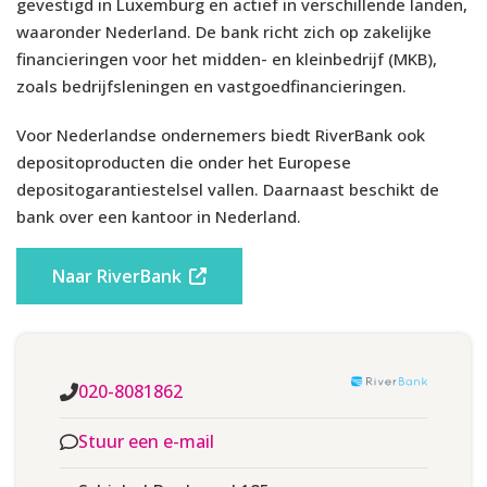
gevestigd in Luxemburg en actief in verschillende landen,
waaronder Nederland. De bank richt zich op zakelijke
financieringen voor het midden- en kleinbedrijf (MKB),
LAND VAN HERKOMST
Luxemburg (AAA)
zoals bedrijfsleningen en vastgoedfinancieringen.
BANKVERGUNNING
RiverBank S.A.
Voor Nederlandse ondernemers biedt RiverBank ook
depositoproducten die onder het Europese
OPGERICHT
2017
depositogarantiestelsel vallen. Daarnaast beschikt de
bank over een kantoor in Nederland.
Voorwaarden
Naar RiverBank
LEEFTIJD
18 jaar
IDENTIFICATIE
ID Kaart
,
Paspoort
020-8081862
Kopie adresbewijs
,
Kopie
IDENTITEITSCONTROLE
Stuur een e-mail
paspoort