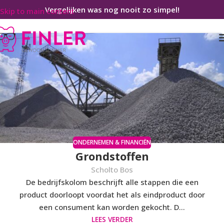
Vergelijken was nog nooit zo simpel!
Skip to main content
Home
/
Berichten getagd met "Eindproduct"
ONDERNEMEN & FINANCIËN
Grondstoffen
Scholto Bos
De bedrijfskolom beschrijft alle stappen die een
product doorloopt voordat het als eindproduct door
een consument kan worden gekocht. D...
LEES VERDER