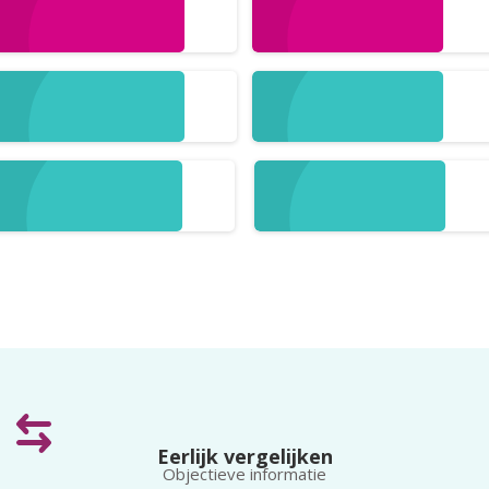
Student
Zakelijk
Prepaid
Virtueel
Gratis
Goedkoopste
Gold
Platinum
Eerlijk vergelijken
Objectieve informatie