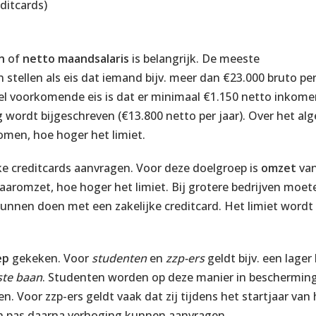
ditcards)
en
of
netto maandsalaris
is belangrijk. De meeste
stellen als eis dat iemand bijv. meer dan €23.000 bruto pe
el voorkomende eis is dat er minimaal €1.150 netto inkom
wordt bijgeschreven (€13.800 netto per jaar). Over het al
omen, hoe hoger het limiet.
ke creditcards aanvragen. Voor deze doelgroep is
omzet
van
 jaaromzet, hoe hoger het limiet. Bij grotere bedrijven moe
nnen doen met een zakelijke creditcard. Het limiet wordt
ep
gekeken. Voor
studenten
en
zzp-ers
geldt bijv. een lager
ste baan
. Studenten worden op deze manier in beschermi
en. Voor zzp-ers geldt vaak dat zij tijdens het startjaar van 
 en pas daarna verhoging kunnen aanvragen.