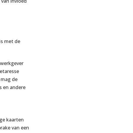
s van invloed
is met de
n werkgever
retaresse
n mag de
ts en andere
ige kaarten
prake van een