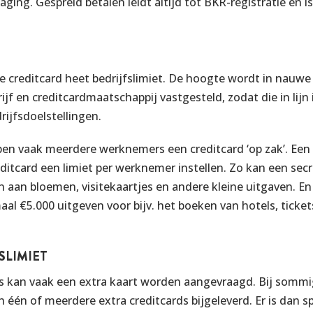
laging. Gespreid betalen leidt altijd tot BKR-registratie en i
ke creditcard heet bedrijfslimiet. De hoogte wordt in nauwe
f en creditcardmaatschappij vastgesteld, zodat die in lijn 
ijfsdoelstellingen.
bben vaak meerdere werknemers een creditcard ‘op zak’. Ee
ditcard een limiet per werknemer instellen. Zo kan een sec
 aan bloemen, visitekaartjes en andere kleine uitgaven. E
al €5.000 uitgeven voor bijv. het boeken van hotels, ticke
SLIMIET
ards kan vaak een extra kaart worden aangevraagd. Bij somm
 één of meerdere extra creditcards bijgeleverd. Er is dan s