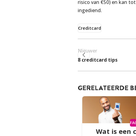
risico van €50) en kan t
ingediend.
Creditcard
Nieuwer
8 creditcard tips
GERELATEERDE B
FA
Wat is een 