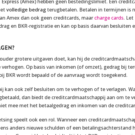
 Express (Amex) hebben geen bestedingslimiet. Een credit
het
volledige bedrag
terugbetalen. Betalen in termijnen is n
n van Amex dan ook geen creditcards, maar
charge cards
. Let
rag en BKR-registratie en kan op basis daarvan besluiten e
AGEN?
uder grotere uitgaven doet, kan hij de creditcardmaatsch
) te verhogen. Op basis van inkomen (of omzet), gedrag bij t
bij BKR wordt bepaald of de aanvraag wordt toegekend.
j kan ook zelf besluiten om te verhogen of te verlagen. W
rugbetaald, dan biedt de creditcardmaatschappij aan om te 
imiet mee met het betaalgedrag en inkomen van de creditca
tsing speelt ook een rol. Wanneer een creditcardmaatscha
ens anders nieuwe schulden of een betalingsachterstand h