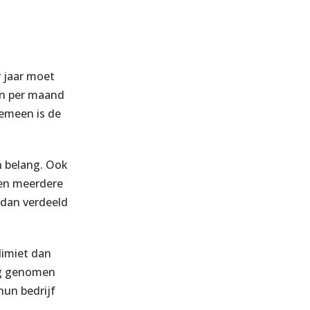
r jaar moet
en per maand
gemeen is de
 belang. Ook
ten meerdere
 dan verdeeld
 limiet dan
ng genomen
hun bedrijf