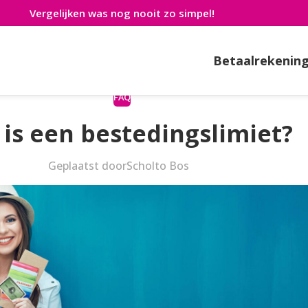
Vergelijken was nog nooit zo simpel!
Betaalrekenin
FAQ
is een bestedingslimiet?
Geplaatst door
Scholto Bos