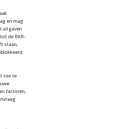
vaak
rag en mag
el uitgaven
 tot de BKR-
t staan,
eblokkeerd.
t toe te
ieuwe
an factoren,
anvraag