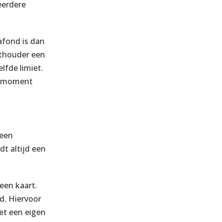
eerdere
afond is dan
rthouder een
lfde limiet.
at moment
leen
t altijd een
een kaart.
d. Hiervoor
et een eigen