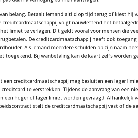
van belang. Betaalt iemand altijd op tijd terug of kiest hij 
e creditcardmaatschappij volgt nauwlettend het betaalged
het limiet te verlagen. Dit geldt vooral voor mensen die ve
terugbetalen. De creditcardmaatschappij heeft ook toegang
rdhouder. Als iemand meerdere schulden op zijn naam heef
iet toegekend. Bij wanbetaling kan de kaart zelfs worden g
 een creditcardmaatschappij mag besluiten een lager limie
creditcard te verstrekken. Tijdens de aanvraag van een n
m een hoger of lager limiet worden gevraagd. Afhankelijk v
beidscontract stelt de creditcardmaatschappij vast of de a