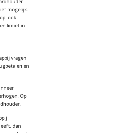
cardhouder
iet mogelijk.
 op: ook
en limiet in
appij vragen
erugbetalen en
anneer
verhogen. Op
rdhouder.
ppij
eeft, dan