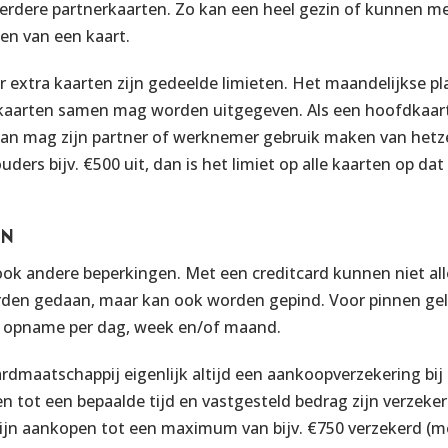
erdere partnerkaarten. Zo kan een heel gezin of kunnen m
n van een kaart.
r extra kaarten zijn gedeelde limieten. Het maandelijkse pl
e kaarten samen mag worden uitgegeven. Als een hoofdkaa
 dan mag zijn partner of werknemer gebruik maken van hetze
ders bijv. €500 uit, dan is het limiet op alle kaarten op d
EN
ook andere beperkingen. Met een creditcard kunnen niet al
rden gedaan, maar kan ook worden gepind. Voor pinnen geld
e opname per dag, week en/of maand.
ardmaatschappij eigenlijk altijd een aankoopverzekering bij 
n tot een bepaalde tijd en vastgesteld bedrag zijn verzeker
zijn aankopen tot een maximum van bijv. €750 verzekerd (m