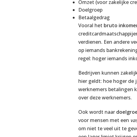
Omzet (voor zakelijke cre
Doelgroep
Betaalgedrag
Vooral het
bruto inkom
creditcardmaatschappijen 
verdienen. Een andere ve
op iemands bankrekening 
regel: hoger iemands ink
Bedrijven kunnen zakelij
hier geldt: hoe hoger de
werknemers betalingen ku
over deze werknemers.
Ook wordt naar
doelgro
voor mensen met een
va
om niet te veel uit te gev
een lager limiet krijgen