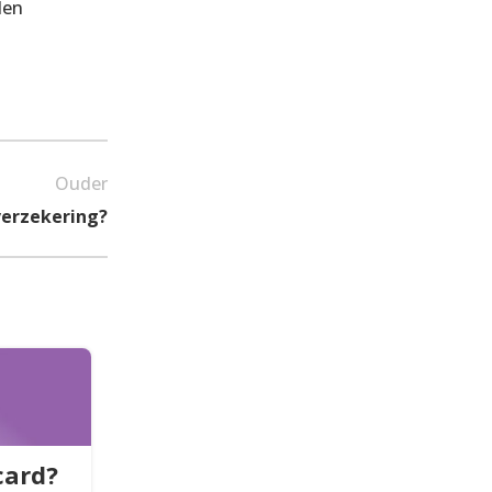
den
Ouder
verzekering?
FAQ
card?
Voordelen van een