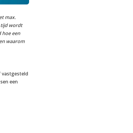
et max.
tijd wordt
gd hoe een
nt en waarom
f vastgesteld
ssen een