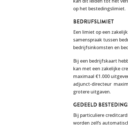
kan dit leiden tot het ver
op het bestedingslimiet.
BEDRIJFSLIMIET
Een limiet op een zakelij
samenspraak tussen bedrij
bedrijfsinkomsten en bedr
Bij een bedrijfskaart he
kan met een zakelijke cre
maximaal €1.000 uitgeven
adjunct-directeur maxima
grotere uitgaven.
GEDEELD BESTEDING
Bij particuliere creditc
worden zelfs automatisch