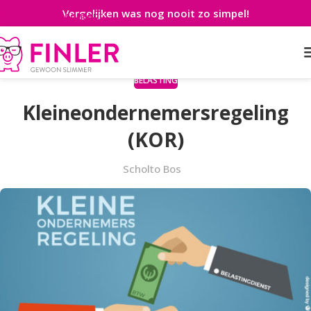
Vergelijken was nog nooit zo simpel!
Skip to main content
BELASTING
Kleineondernemersregeling
(KOR)
Scholto Bos