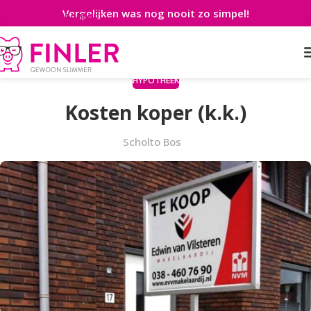
Vergelijken was nog nooit zo simpel!
Skip to main content
HYPOTHEEK
Kosten koper (k.k.)
Scholto Bos